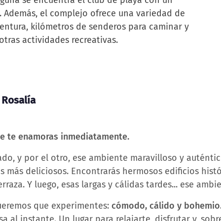
laguna se encuentra el club de playa con un
ss. Además, el complejo ofrece una variedad de
aventura, kilómetros de senderos para caminar y
tras actividades recreativas.
 Rosalía
ue te enamoras inmediatamente.
do, y por el otro, ese ambiente maravilloso y auténtic
s más deliciosos. Encontrarás hermosos edificios histó
raza. Y luego, esas largas y cálidas tardes... ese ambie
queremos que experimentes:
cómodo, cálido y bohemio
sa al instante. Un lugar para relajarte, disfrutar y, so