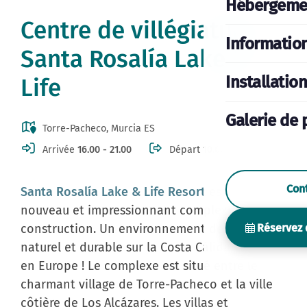
Hébergeme
Centre de villégiature
Informatio
Santa Rosalía Lake &
Installatio
Life
Galerie de 
Torre-Pacheco, Murcia ES
Arrivée
16.00 - 21.00
Départ
10.00
Con
Santa Rosalía Lake & Life Resort
est un
nouveau et impressionnant complexe en
Réservez 
construction. Un environnement de vie
naturel et durable sur la Costa Cálida, unique
en Europe ! Le complexe est situé entre le
charmant village de Torre-Pacheco et la ville
côtière de Los Alcázares. Les villas et