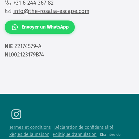
+31 6 244 367 82
info@the-rosalia-escape.com
Envoyer un WhatsApp
NIE
Z2174579-A
NL002123179B74
Termes et conditions
Déclaration de confidentialité
Règles de la maison
Politique d'annulation
Chambre de