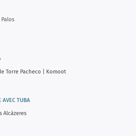
 Palos
o
 de Torre Pacheco | Komoot
E AVEC TUBA
s Alcázeres