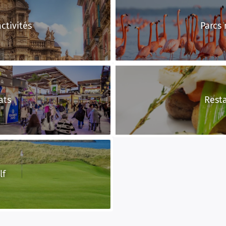
activités
Parcs 
ats
Rest
lf