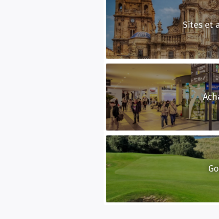
Sites et 
Ach
Go